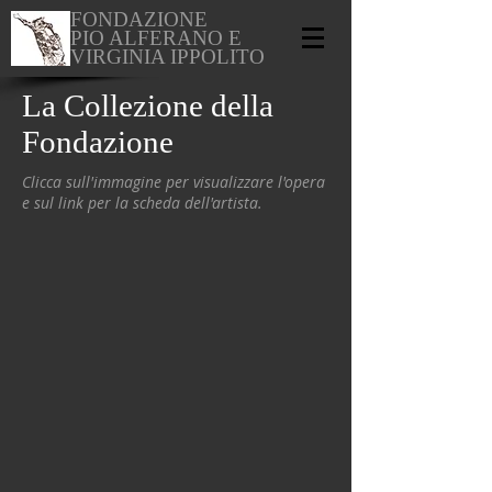
FONDAZIONE
PIO ALFERANO E
VIRGINIA IPPOLITO
La
Collezione della
Fondazione
Clicca sull'immagine per visualizzare l'opera
e sul link per la scheda dell'artista.