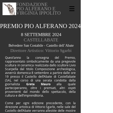
FONDAZIONE
PIO ALFERANO E
VIRGINIA IPPOLITO
PREMIO PIO ALFERANO 2024
8 SETTEMBRE 2024
CASTELLABATE
Belvedere San Costabile - Castello dell’Abate
Direttore Artistico:
Vittorio Sgarbi
Quest’anno la consegna del Premio,
rappresentato simbolicamente da una pregevole
scultura in ceramica realizzata dallo scultore Livio
Scarpella dal titolo Composizione archeologica,
avverrà domenica 8 settembre a partire dalle ore
19 presso il Castello dell’Abate di Castellabate
(SA), nel corso di una serata condotta dalla
giornalista
Greta
Mauro
alla quale
parteciperanno, oltre i premiati, altri ospiti
provenienti dal mondo dello spettacolo, della
cultura e dell’imprenditoria.
Come per ogni edizione precedente, con la
direzione artistica di Vittorio Sgarbi, nelle sale del
Castello dell’Abate verranno allestite delle mostre