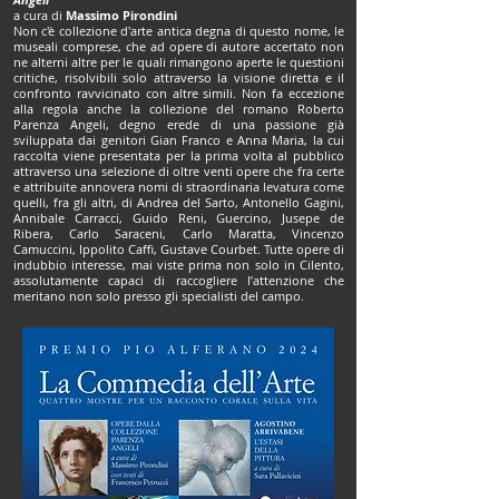
a cura di
Massimo Pirondini
Non c'è collezione d'arte antica degna di questo nome, le
museali comprese, che ad opere di autore accertato non
ne alterni altre per le quali rimangono aperte le questioni
critiche, risolvibili solo attraverso la visione diretta e il
confronto ravvicinato con altre simili. Non fa eccezione
alla regola anche la collezione del romano Roberto
Parenza Angeli, degno erede di una passione già
sviluppata dai genitori Gian Franco e Anna Maria, la cui
raccolta viene presentata per la prima volta al pubblico
attraverso una selezione di oltre venti opere che fra certe
e attribuite annovera nomi di straordinaria levatura come
quelli, fra gli altri, di Andrea del Sarto, Antonello Gagini,
Annibale Carracci, Guido Reni, Guercino, Jusepe de
Ribera, Carlo Saraceni, Carlo Maratta, Vincenzo
Camuccini, Ippolito Caffi, Gustave Courbet. Tutte opere di
indubbio interesse, mai viste prima non solo in Cilento,
assolutamente capaci di raccogliere l’attenzione che
meritano non solo presso gli specialisti del campo.