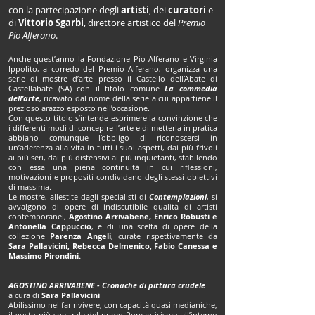
con la partecipazione degli
artisti
, dei
curatori
e
di
Vittorio Sgarbi
, direttore artistico del
Premio
Pio Alferano
.
Anche quest’anno la Fondazione Pio Alferano e Virginia
Ippolito, a corredo del Premio Alferano, organizza una
serie di mostre d’arte presso il Castello dell’Abate di
Castellabate (SA) con il titolo comune
La commedia
dell’arte
, ricavato dal nome della serie a cui appartiene il
prezioso arazzo esposto nell’occasione.
Con questo titolo s’intende esprimere la convinzione che
i differenti modi di concepire l’arte e di metterla in pratica
abbiano comunque l’obbligo di riconoscersi in
un’aderenza alla vita in tutti i suoi aspetti, dai più frivoli
ai più seri, dai più distensivi ai più inquietanti, stabilendo
con essa una piena continuità in cui riflessioni,
motivazioni e propositi condividano degli stessi obiettivi
di massima.
Le mostre, allestite dagli specialisti di
Contemplazioni
, si
avvalgono di opere di indiscutibile qualità di artisti
contemporanei,
Agostino Arrivabene, Enrico Robusti e
Antonella Cappuccio
, e di una scelta di opere della
collezione
Parenza Angeli
, curate rispettivamente da
Sara Pallavicini, Rebecca Delmenico, Fabio Canessa e
Massimo Pirondini.
AGOSTINO ARRIVABENE - Cronache di pittura crudele
a cura di
Sara Pallavicini
Abilissimo nel far rivivere, con capacità quasi medianiche,
il gusto più spettrale del primo Romanticismo all’interno