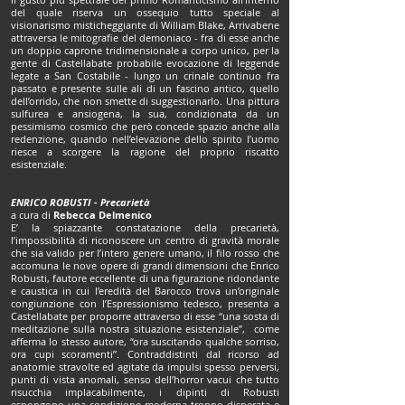
del quale riserva un ossequio tutto speciale al
visionarismo misticheggiante di William Blake, Arrivabene
attraversa le mitografie del demoniaco - fra di esse anche
un doppio caprone tridimensionale a corpo unico, per la
gente di Castellabate probabile evocazione di leggende
legate a San Costabile - lungo un crinale continuo fra
passato e presente sulle ali di un fascino antico, quello
dell’orrido, che non smette di suggestionarlo. Una pittura
sulfurea e ansiogena, la sua, condizionata da un
pessimismo cosmico che però concede spazio anche alla
redenzione, quando nell’elevazione dello spirito l’uomo
riesce a scorgere la ragione del proprio riscatto
esistenziale.
ENRICO ROBUSTI - Precarietà
a cura di
Rebecca Delmenico
E’ la spiazzante constatazione della precarietà,
l’impossibilità di riconoscere un centro di gravità morale
che sia valido per l’intero genere umano, il filo rosso che
accomuna le nove opere di grandi dimensioni che Enrico
Robusti, fautore eccellente di una figurazione ridondante
e caustica in cui l’eredità del Barocco trova un’originale
congiunzione con l’Espressionismo tedesco, presenta a
Castellabate per proporre attraverso di esse “una sosta di
meditazione sulla nostra situazione esistenziale”, come
afferma lo stesso autore, “ora suscitando qualche sorriso,
ora cupi scoramenti”. Contraddistinti dal ricorso ad
anatomie stravolte ed agitate da impulsi spesso perversi,
punti di vista anomali, senso dell’horror vacui che tutto
risucchia implacabilmente, i dipinti di Robusti
espongono una condizione moderna troppo disperata e