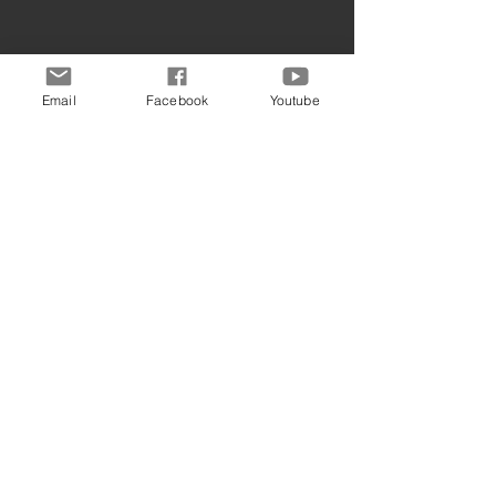
Email
Facebook
Youtube
Giovanni GASPARRO
Amedeo MINGHI
Alessandra NECCI
Città di SIENA