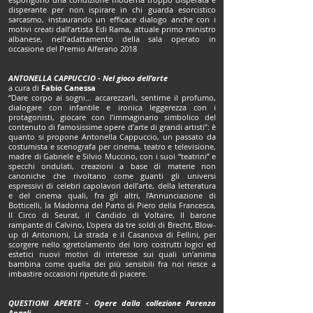
disperante per non ispirare in chi guarda esorcistico
sarcasmo, instaurando un efficace dialogo anche con i
motivi creati dall’artista Edi Rama, attuale primo ministro
albanese, nell’adattamento della sala operato in
occasione del Premio Alferano 2018
ANTONELLA CAPPUCCIO - Nel gioco dell’arte
a cura di
Fabio Canessa
“Dare corpo ai sogni… accarezzarli, sentirne il profumo,
dialogare con infantile e ironica leggerezza con i
protagonisti, giocare con l’immaginario simbolico del
contenuto di famosissime opere d’arte di grandi artisti”: è
quanto si propone Antonella Cappuccio, un passato da
costumista e scenografa per cinema, teatro e televisione,
madre di Gabriele e Silvio Muccino, con i suoi “teatrini” e
specchi ondulati, creazioni a base di materie non
canoniche che rivoltano come guanti gli universi
espressivi di celebri capolavori dell’arte, della letteratura
e del cinema quali, fra gli altri, l’Annunciazione di
Botticelli, la Madonna del Parto di Piero della Francesca,
Il Circo di Seurat, il Candido di Voltaire, Il barone
rampante di Calvino, L’opera da tre soldi di Brecht, Blow-
up di Antonioni, La strada e il Casanova di Fellini, per
scorgere nello sgretolamento dei loro costrutti logici ed
estetici nuovi motivi di interesse sui quali un’anima
bambina come quella dei più sensibili fra noi riesce a
imbastire occasioni ripetute di piacere.
QUESTIONI APERTE - Opere dalla collezione Parenza
Angeli